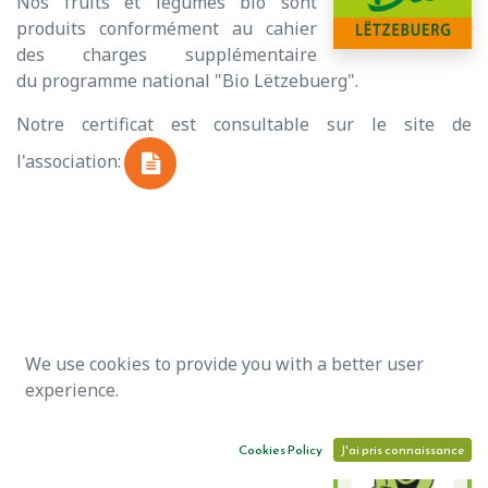
Nos fruits et légumes bio sont
produits conformément au cahier
des charges supplémentaire
du programme national "Bio Lëtzebuerg".
Notre certificat est consultable sur le site de
l'association:
We use cookies to provide you with a better user
Nous réduisons nos déchets et
experience.
trions ceux qui sont
incompressibles selon les règles
Cookies Policy
J'ai pris connaissance
édictées par la SDK.