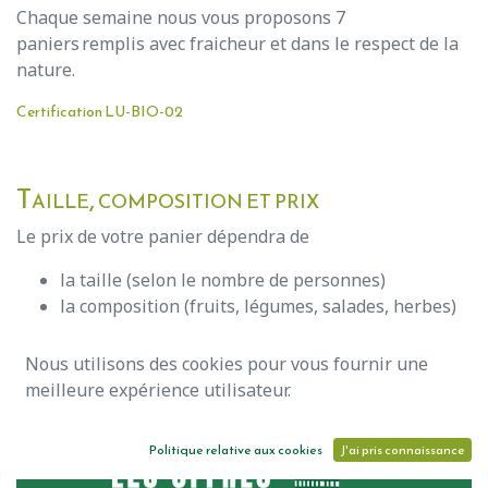
Chaque semaine nous vous proposons 7
paniers remplis avec fraicheur et dans le respect de la
nature.
Certification LU-BIO-02
Taille, composition et prix
Le prix de votre panier dépendra de
la taille (selon le nombre de personnes)
la composition (fruits, légumes, salades, herbes)
J'ai choisi, je commande !
J'ai encore des questions
Nous utilisons des cookies pour vous fournir une
meilleure expérience utilisateur.
Politique relative aux cookies
J'ai pris connaissance