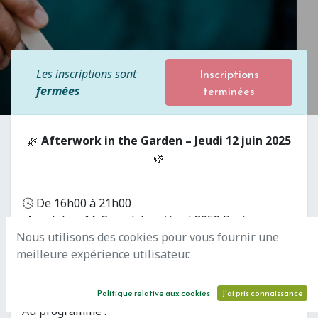
Inscriptions
Les inscriptions sont
terminées
fermées
🌿
Afterwork in the Garden – Jeudi 12 juin 2025
🌿
🕓 De 16h00 à 21h00
📍 co-labor, 1A Grevelsbarrière L8059 Bertrange
Nous utilisons des cookies pour vous fournir une
Prenez un moment pour souffler et profiter d’un
meilleure expérience utilisateur.
afterwork pas comme les autres, au cœur de la
nature !🌱
Politique relative aux cookies
J'ai pris connaissance
Au programme :